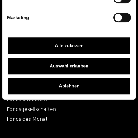
DEPOT
Marketing
Depot eröffnen
Depot übertragen
Konditionen
Alle zulassen
Depot-Login
Auswahl erlauben
FONDS
Ablehnen
Fondssuche
Fondskategorien
Fondsgesellschaften
Fonds des Monat