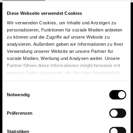
Diese Webseite verwendet Cookies
Wir verwenden Cookies, um Inhalte und Anzeigen zu
personalisieren, Funktionen für soziale Medien anbieten
zu können und die Zugriffe auf unsere Website zu
analysieren. Außerdem geben wir Informationen zu Ihrer
Verwendung unserer Website an unsere Partner für
soziale Medien, Werbung und Analysen weiter. Unsere
Das erste Depot in Österreich mit 0€ Kontoführung,
Partner führen diese Informationen möglicherweise mit
0€ Ausgabeaufschlag und 0€ Depotgebühren bei
weiteren Daten zusammen, die Sie ihnen bereitgestellt
knapp 2000 Fonds und 0€ Orderspesen.
haben oder die sie im Rahmen Ihrer Nutzung der Dienste
gesammelt haben.
Einwilligungsauswahl
Notwendig
© 2026 FondsDepot AT
Präferenzen
All rights reserved.
Statistiken