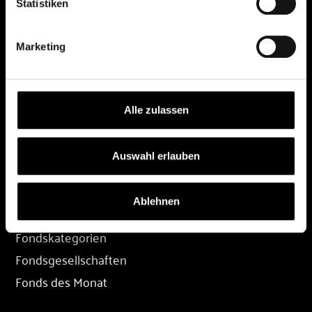
Statistiken
DEPOT
Marketing
Depot eröffnen
Depot übertragen
Konditionen
Alle zulassen
Depot-Login
Auswahl erlauben
FONDS
Ablehnen
Fondssuche
Fondskategorien
Fondsgesellschaften
Fonds des Monat