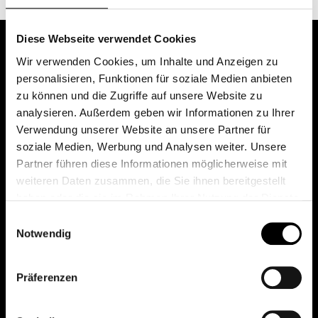
Diese Webseite verwendet Cookies
Wir verwenden Cookies, um Inhalte und Anzeigen zu
personalisieren, Funktionen für soziale Medien anbieten
zu können und die Zugriffe auf unsere Website zu
analysieren. Außerdem geben wir Informationen zu Ihrer
Verwendung unserer Website an unsere Partner für
soziale Medien, Werbung und Analysen weiter. Unsere
Das erste Depot in Österreich mit 0€ Kontoführung,
Partner führen diese Informationen möglicherweise mit
0€ Ausgabeaufschlag und 0€ Depotgebühren bei
weiteren Daten zusammen, die Sie ihnen bereitgestellt
knapp 2000 Fonds und 0€ Orderspesen.
haben oder die sie im Rahmen Ihrer Nutzung der Dienste
gesammelt haben.
Einwilligungsauswahl
Notwendig
© 2026 FondsDepot AT
Präferenzen
All rights reserved.