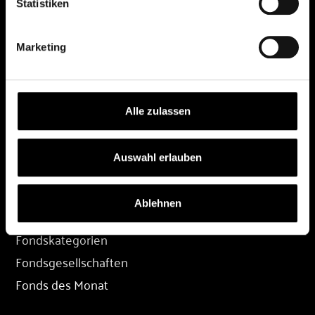
Statistiken
DEPOT
Marketing
Depot eröffnen
Depot übertragen
Konditionen
Alle zulassen
Depot-Login
Auswahl erlauben
FONDS
Ablehnen
Fondssuche
Fondskategorien
Fondsgesellschaften
Fonds des Monat