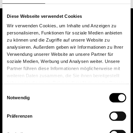
Diese Webseite verwendet Cookies
Wir verwenden Cookies, um Inhalte und Anzeigen zu
personalisieren, Funktionen für soziale Medien anbieten
zu können und die Zugriffe auf unsere Website zu
analysieren. Außerdem geben wir Informationen zu Ihrer
Verwendung unserer Website an unsere Partner für
soziale Medien, Werbung und Analysen weiter. Unsere
Das erste Depot in Österreich mit 0€ Kontoführung,
Partner führen diese Informationen möglicherweise mit
0€ Ausgabeaufschlag und 0€ Depotgebühren bei
weiteren Daten zusammen, die Sie ihnen bereitgestellt
knapp 2000 Fonds und 0€ Orderspesen.
haben oder die sie im Rahmen Ihrer Nutzung der Dienste
gesammelt haben.
Einwilligungsauswahl
Notwendig
© 2026 FondsDepot AT
Präferenzen
All rights reserved.