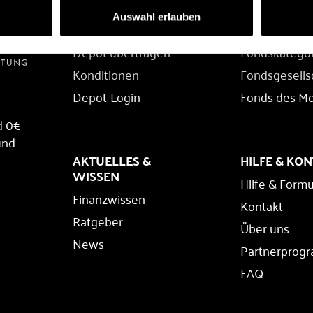
DEPOT
FONDS
Auswahl erlauben
Depot eröffnen
Fondssuche
Depot übertragen
Fondskatego
Konditionen
Fondsgesells
Depot-Login
Fonds des M
d 0€
und
AKTUELLES &
HILFE & KO
WISSEN
Hilfe & Formu
Finanzwissen
Kontakt
Ratgeber
Über uns
News
Partnerprog
FAQ