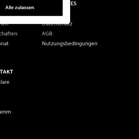
RECHTLICHES
Alle zulassen
Impressum
rien
Datenschutz
chaften
AGB
onat
Nutzungsbedingungen
NTAKT
lare
ramm