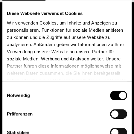
Diese Webseite verwendet Cookies
Wir verwenden Cookies, um Inhalte und Anzeigen zu
personalisieren, Funktionen für soziale Medien anbieten
zu können und die Zugriffe auf unsere Website zu
analysieren. Außerdem geben wir Informationen zu Ihrer
Verwendung unserer Website an unsere Partner für
soziale Medien, Werbung und Analysen weiter. Unsere
Das erste Depot in Österreich mit 0€ Kontoführung,
Partner führen diese Informationen möglicherweise mit
0€ Ausgabeaufschlag und 0€ Depotgebühren bei
weiteren Daten zusammen, die Sie ihnen bereitgestellt
knapp 2000 Fonds und 0€ Orderspesen.
haben oder die sie im Rahmen Ihrer Nutzung der Dienste
gesammelt haben.
Einwilligungsauswahl
Notwendig
© 2026 FondsDepot AT
Präferenzen
All rights reserved.
Statistiken