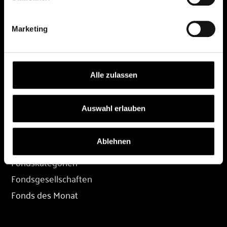
DEPOT
Marketing
Depot eröffnen
Depot übertragen
Konditionen
Alle zulassen
Depot-Login
Auswahl erlauben
FONDS
Ablehnen
Fondssuche
Fondskategorien
Fondsgesellschaften
Fonds des Monat