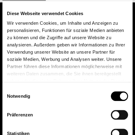
Diese Webseite verwendet Cookies
Wir verwenden Cookies, um Inhalte und Anzeigen zu
personalisieren, Funktionen für soziale Medien anbieten
zu können und die Zugriffe auf unsere Website zu
analysieren. Außerdem geben wir Informationen zu Ihrer
Verwendung unserer Website an unsere Partner für
soziale Medien, Werbung und Analysen weiter. Unsere
Das erste Depot in Österreich mit 0€ Kontoführung,
Partner führen diese Informationen möglicherweise mit
0€ Ausgabeaufschlag und 0€ Depotgebühren bei
weiteren Daten zusammen, die Sie ihnen bereitgestellt
knapp 2000 Fonds und 0€ Orderspesen.
haben oder die sie im Rahmen Ihrer Nutzung der Dienste
gesammelt haben.
Einwilligungsauswahl
Notwendig
© 2026 FondsDepot AT
Präferenzen
All rights reserved.
Statistiken