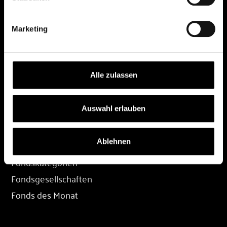
DEPOT
Marketing
Depot eröffnen
Depot übertragen
Konditionen
Alle zulassen
Depot-Login
Auswahl erlauben
FONDS
Ablehnen
Fondssuche
Fondskategorien
Fondsgesellschaften
Fonds des Monat