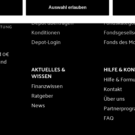
DEPOT
FONDS
Auswahl erlauben
Depot eröffnen
Fondssuche
Depot übertragen
Fondskatego
Konditionen
Fondsgesells
Depot-Login
Fonds des M
d 0€
und
AKTUELLES &
HILFE & KO
WISSEN
Hilfe & Formu
Finanzwissen
Kontakt
Ratgeber
Über uns
News
Partnerprog
FAQ