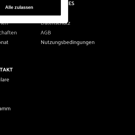
RECHTLICHES
Alle zulassen
Impressum
rien
Datenschutz
chaften
AGB
onat
Nutzungsbedingungen
NTAKT
lare
ramm