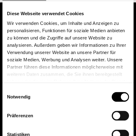
Diese Webseite verwendet Cookies
Wir verwenden Cookies, um Inhalte und Anzeigen zu
personalisieren, Funktionen für soziale Medien anbieten
zu können und die Zugriffe auf unsere Website zu
analysieren. Außerdem geben wir Informationen zu Ihrer
Verwendung unserer Website an unsere Partner für
soziale Medien, Werbung und Analysen weiter. Unsere
Das erste Depot in Österreich mit 0€ Kontoführung,
Partner führen diese Informationen möglicherweise mit
0€ Ausgabeaufschlag und 0€ Depotgebühren bei
weiteren Daten zusammen, die Sie ihnen bereitgestellt
knapp 2000 Fonds und 0€ Orderspesen.
haben oder die sie im Rahmen Ihrer Nutzung der Dienste
gesammelt haben.
Einwilligungsauswahl
Notwendig
© 2026 FondsDepot AT
Präferenzen
All rights reserved.
Statistiken