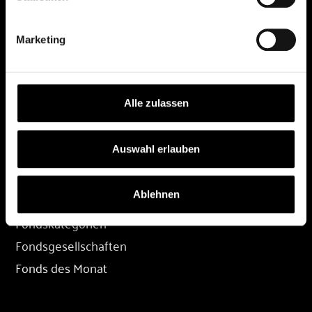
DEPOT
Marketing
Depot eröffnen
Depot übertragen
Konditionen
Alle zulassen
Depot-Login
Auswahl erlauben
FONDS
Ablehnen
Fondssuche
Fondskategorien
Fondsgesellschaften
Fonds des Monat