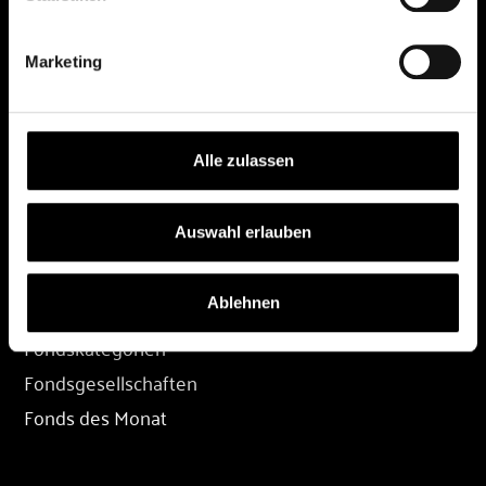
DEPOT
Marketing
Depot eröffnen
Depot übertragen
Konditionen
Alle zulassen
Depot-Login
Auswahl erlauben
FONDS
Ablehnen
Fondssuche
Fondskategorien
Fondsgesellschaften
Fonds des Monat