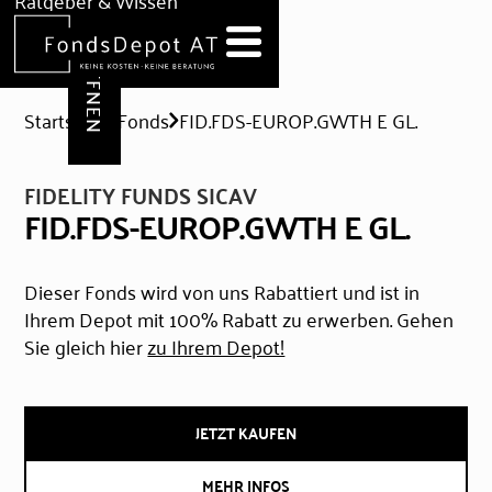
DEPOT ERÖFFNEN
Ratgeber & Wissen
News
Hilfe & Formulare
Startseite
Fonds
FID.FDS-EUROP.GWTH E GL.
FIDELITY FUNDS SICAV
FID.FDS-EUROP.GWTH E GL.
Dieser Fonds wird von uns Rabattiert und ist in
Ihrem Depot mit 100% Rabatt zu erwerben. Gehen
Sie gleich hier
zu Ihrem Depot!
JETZT KAUFEN
MEHR INFOS