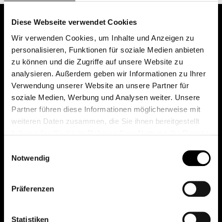
Diese Webseite verwendet Cookies
Wir verwenden Cookies, um Inhalte und Anzeigen zu
personalisieren, Funktionen für soziale Medien anbieten
zu können und die Zugriffe auf unsere Website zu
analysieren. Außerdem geben wir Informationen zu Ihrer
Verwendung unserer Website an unsere Partner für
soziale Medien, Werbung und Analysen weiter. Unsere
Das erste Depot in Österreich mit 0€ Kontoführung,
Partner führen diese Informationen möglicherweise mit
0€ Ausgabeaufschlag und 0€ Depotgebühren bei
weiteren Daten zusammen, die Sie ihnen bereitgestellt
knapp 2000 Fonds und 0€ Orderspesen.
haben oder die sie im Rahmen Ihrer Nutzung der Dienste
gesammelt haben.
Einwilligungsauswahl
Notwendig
© 2026 FondsDepot AT
Präferenzen
All rights reserved.
Statistiken