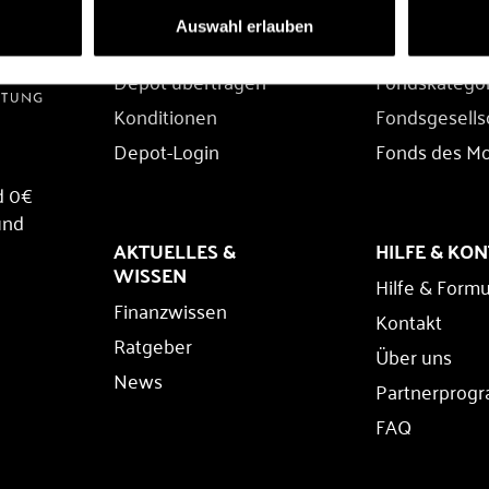
DEPOT
FONDS
Auswahl erlauben
Depot eröffnen
Fondssuche
Depot übertragen
Fondskatego
Konditionen
Fondsgesells
Depot-Login
Fonds des M
d 0€
und
AKTUELLES &
HILFE & KO
WISSEN
Hilfe & Formu
Finanzwissen
Kontakt
Ratgeber
Über uns
News
Partnerprog
FAQ