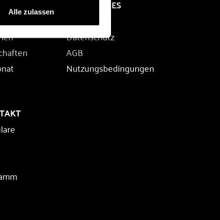
RECHTLICHES
Alle zulassen
Impressum
rien
Datenschutz
chaften
AGB
onat
Nutzungsbedingungen
NTAKT
lare
ramm