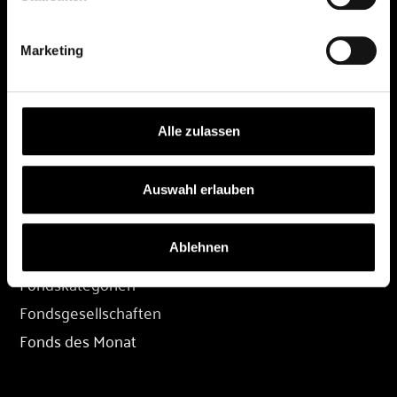
DEPOT
Marketing
Depot eröffnen
Depot übertragen
Konditionen
Alle zulassen
Depot-Login
Auswahl erlauben
FONDS
Ablehnen
Fondssuche
Fondskategorien
Fondsgesellschaften
Fonds des Monat