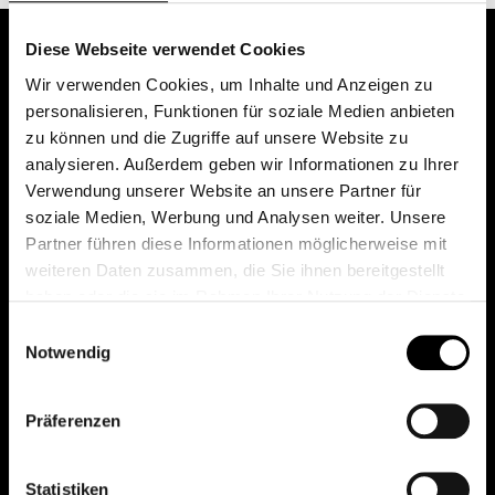
Diese Webseite verwendet Cookies
Wir verwenden Cookies, um Inhalte und Anzeigen zu
personalisieren, Funktionen für soziale Medien anbieten
zu können und die Zugriffe auf unsere Website zu
analysieren. Außerdem geben wir Informationen zu Ihrer
Verwendung unserer Website an unsere Partner für
soziale Medien, Werbung und Analysen weiter. Unsere
Das erste Depot in Österreich mit 0€ Kontoführung,
Partner führen diese Informationen möglicherweise mit
0€ Ausgabeaufschlag und 0€ Depotgebühren bei
weiteren Daten zusammen, die Sie ihnen bereitgestellt
knapp 2000 Fonds und 0€ Orderspesen.
haben oder die sie im Rahmen Ihrer Nutzung der Dienste
gesammelt haben.
Einwilligungsauswahl
Notwendig
© 2026 FondsDepot AT
Präferenzen
All rights reserved.
Statistiken