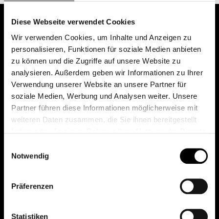
Diese Webseite verwendet Cookies
Wir verwenden Cookies, um Inhalte und Anzeigen zu
personalisieren, Funktionen für soziale Medien anbieten
zu können und die Zugriffe auf unsere Website zu
analysieren. Außerdem geben wir Informationen zu Ihrer
Verwendung unserer Website an unsere Partner für
soziale Medien, Werbung und Analysen weiter. Unsere
Das erste Depot in Österreich mit 0€ Kontoführung,
Partner führen diese Informationen möglicherweise mit
0€ Ausgabeaufschlag und 0€ Depotgebühren bei
weiteren Daten zusammen, die Sie ihnen bereitgestellt
knapp 2000 Fonds und 0€ Orderspesen.
haben oder die sie im Rahmen Ihrer Nutzung der Dienste
gesammelt haben.
Einwilligungsauswahl
Notwendig
© 2026 FondsDepot AT
Präferenzen
All rights reserved.
Statistiken