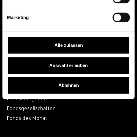
DEPOT
Marketing
Depot eröffnen
Depot übertragen
Konditionen
Alle zulassen
Depot-Login
Auswahl erlauben
FONDS
Ablehnen
Fondssuche
Fondskategorien
Fondsgesellschaften
Fonds des Monat