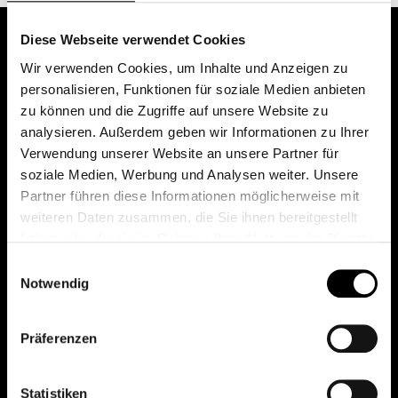
Diese Webseite verwendet Cookies
Wir verwenden Cookies, um Inhalte und Anzeigen zu
personalisieren, Funktionen für soziale Medien anbieten
zu können und die Zugriffe auf unsere Website zu
analysieren. Außerdem geben wir Informationen zu Ihrer
Verwendung unserer Website an unsere Partner für
soziale Medien, Werbung und Analysen weiter. Unsere
Das erste Depot in Österreich mit 0€ Kontoführung,
Partner führen diese Informationen möglicherweise mit
0€ Ausgabeaufschlag und 0€ Depotgebühren bei
weiteren Daten zusammen, die Sie ihnen bereitgestellt
knapp 2000 Fonds und 0€ Orderspesen.
haben oder die sie im Rahmen Ihrer Nutzung der Dienste
gesammelt haben.
Einwilligungsauswahl
Notwendig
© 2026 FondsDepot AT
Präferenzen
All rights reserved.
Statistiken