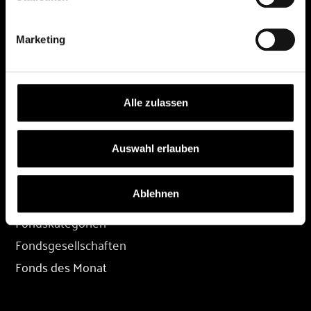
DEPOT
Marketing
Depot eröffnen
Depot übertragen
Konditionen
Alle zulassen
Depot-Login
Auswahl erlauben
FONDS
Ablehnen
Fondssuche
Fondskategorien
Fondsgesellschaften
Fonds des Monat