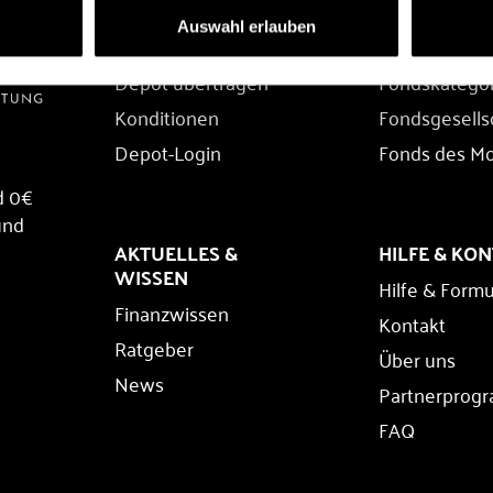
DEPOT
FONDS
Auswahl erlauben
Depot eröffnen
Fondssuche
Depot übertragen
Fondskatego
Konditionen
Fondsgesells
Depot-Login
Fonds des M
d 0€
und
AKTUELLES &
HILFE & KO
WISSEN
Hilfe & Formu
Finanzwissen
Kontakt
Ratgeber
Über uns
News
Partnerprog
FAQ