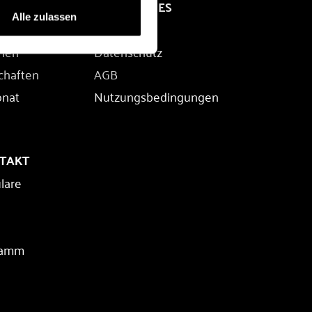
RECHTLICHES
Alle zulassen
Impressum
rien
Datenschutz
chaften
AGB
onat
Nutzungsbedingungen
NTAKT
lare
ramm