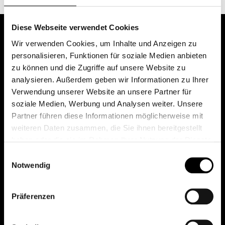
Diese Webseite verwendet Cookies
Wir verwenden Cookies, um Inhalte und Anzeigen zu
personalisieren, Funktionen für soziale Medien anbieten
zu können und die Zugriffe auf unsere Website zu
analysieren. Außerdem geben wir Informationen zu Ihrer
Verwendung unserer Website an unsere Partner für
soziale Medien, Werbung und Analysen weiter. Unsere
Das erste Depot in Österreich mit 0€ Kontoführung,
Partner führen diese Informationen möglicherweise mit
0€ Ausgabeaufschlag und 0€ Depotgebühren bei
weiteren Daten zusammen, die Sie ihnen bereitgestellt
knapp 2000 Fonds und 0€ Orderspesen.
haben oder die sie im Rahmen Ihrer Nutzung der Dienste
gesammelt haben.
Einwilligungsauswahl
Notwendig
© 2026 FondsDepot AT
Präferenzen
All rights reserved.