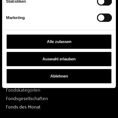
Statistiken
DEPOT
Marketing
Depot eröffnen
Depot übertragen
Konditionen
Alle zulassen
Depot-Login
Auswahl erlauben
FONDS
Ablehnen
Fondssuche
Fondskategorien
Fondsgesellschaften
Fonds des Monat