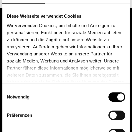
Diese Webseite verwendet Cookies
Wir verwenden Cookies, um Inhalte und Anzeigen zu
personalisieren, Funktionen für soziale Medien anbieten
zu können und die Zugriffe auf unsere Website zu
analysieren. Außerdem geben wir Informationen zu Ihrer
Verwendung unserer Website an unsere Partner für
soziale Medien, Werbung und Analysen weiter. Unsere
Das erste Depot in Österreich mit 0€ Kontoführung,
Partner führen diese Informationen möglicherweise mit
0€ Ausgabeaufschlag und 0€ Depotgebühren bei
weiteren Daten zusammen, die Sie ihnen bereitgestellt
knapp 2000 Fonds und 0€ Orderspesen.
haben oder die sie im Rahmen Ihrer Nutzung der Dienste
gesammelt haben.
Einwilligungsauswahl
Notwendig
© 2026 FondsDepot AT
Präferenzen
All rights reserved.