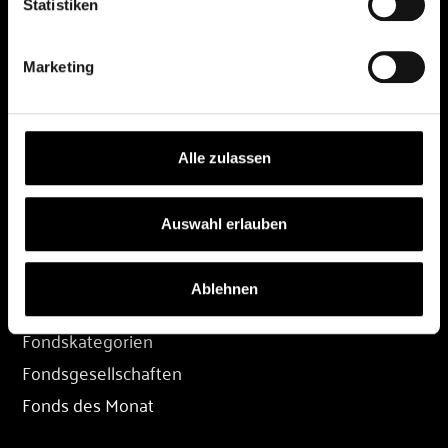
Statistiken
DEPOT
Marketing
Depot eröffnen
Depot übertragen
Konditionen
Alle zulassen
Depot-Login
Auswahl erlauben
FONDS
Ablehnen
Fondssuche
Fondskategorien
Fondsgesellschaften
Fonds des Monat