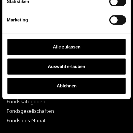
Statistiken
DEPOT
Marketing
Depot eröffnen
Depot übertragen
Konditionen
Alle zulassen
Depot-Login
Auswahl erlauben
FONDS
Ablehnen
Fondssuche
Fondskategorien
Fondsgesellschaften
Fonds des Monat