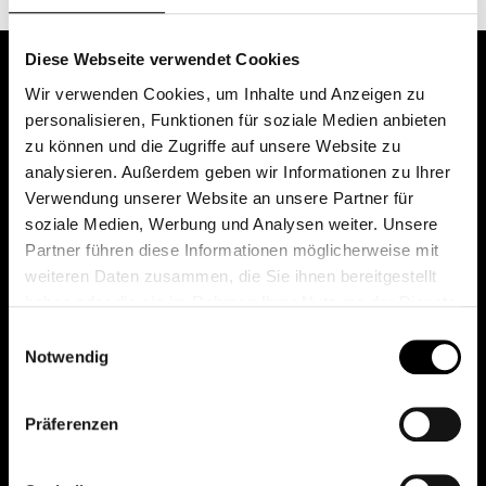
Diese Webseite verwendet Cookies
Wir verwenden Cookies, um Inhalte und Anzeigen zu
personalisieren, Funktionen für soziale Medien anbieten
zu können und die Zugriffe auf unsere Website zu
analysieren. Außerdem geben wir Informationen zu Ihrer
Verwendung unserer Website an unsere Partner für
soziale Medien, Werbung und Analysen weiter. Unsere
Das erste Depot in Österreich mit 0€ Kontoführung,
Partner führen diese Informationen möglicherweise mit
0€ Ausgabeaufschlag und 0€ Depotgebühren bei
weiteren Daten zusammen, die Sie ihnen bereitgestellt
knapp 2000 Fonds und 0€ Orderspesen.
haben oder die sie im Rahmen Ihrer Nutzung der Dienste
gesammelt haben.
Einwilligungsauswahl
Notwendig
© 2026 FondsDepot AT
Präferenzen
All rights reserved.