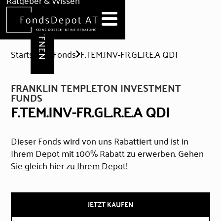
DEPOT ERÖFFNEN
Ratgeber & Wissen
News
Hilfe & Formulare
Startseite
Fonds
F.TEM.INV-FR.GL.R.E.A QDI
FRANKLIN TEMPLETON INVESTMENT
FUNDS
F.TEM.INV-FR.GL.R.E.A QDI
Dieser Fonds wird von uns Rabattiert und ist in
Ihrem Depot mit 100% Rabatt zu erwerben. Gehen
Sie gleich hier
zu Ihrem Depot!
JETZT KAUFEN