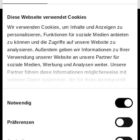
Diese Webseite verwendet Cookies
Wir verwenden Cookies, um Inhalte und Anzeigen zu
personalisieren, Funktionen für soziale Medien anbieten
zu können und die Zugriffe auf unsere Website zu
analysieren. Außerdem geben wir Informationen zu Ihrer
Verwendung unserer Website an unsere Partner für
soziale Medien, Werbung und Analysen weiter. Unsere
Das erste Depot in Österreich mit 0€ Kontoführung,
Partner führen diese Informationen möglicherweise mit
0€ Ausgabeaufschlag und 0€ Depotgebühren bei
weiteren Daten zusammen, die Sie ihnen bereitgestellt
knapp 2000 Fonds und 0€ Orderspesen.
haben oder die sie im Rahmen Ihrer Nutzung der Dienste
gesammelt haben.
Einwilligungsauswahl
Notwendig
© 2026 FondsDepot AT
Präferenzen
All rights reserved.