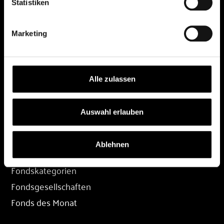
Statistiken
DEPOT
Marketing
Depot eröffnen
Depot übertragen
Konditionen
Alle zulassen
Depot-Login
Auswahl erlauben
FONDS
Ablehnen
Fondssuche
Fondskategorien
Fondsgesellschaften
Fonds des Monat