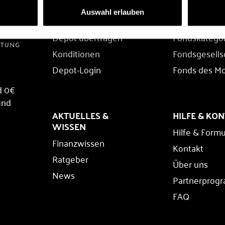
DEPOT
FONDS
Auswahl erlauben
Depot eröffnen
Fondssuche
Depot übertragen
Fondskatego
Konditionen
Fondsgesells
Depot-Login
Fonds des M
d 0€
und
AKTUELLES &
HILFE & KO
WISSEN
Hilfe & Formu
Finanzwissen
Kontakt
Ratgeber
Über uns
News
Partnerprog
FAQ