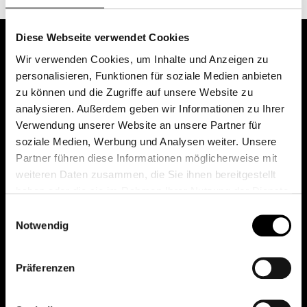
Diese Webseite verwendet Cookies
Wir verwenden Cookies, um Inhalte und Anzeigen zu
personalisieren, Funktionen für soziale Medien anbieten
zu können und die Zugriffe auf unsere Website zu
analysieren. Außerdem geben wir Informationen zu Ihrer
Verwendung unserer Website an unsere Partner für
soziale Medien, Werbung und Analysen weiter. Unsere
Das erste Depot in Österreich mit 0€ Kontoführung,
Partner führen diese Informationen möglicherweise mit
0€ Ausgabeaufschlag und 0€ Depotgebühren bei
weiteren Daten zusammen, die Sie ihnen bereitgestellt
knapp 2000 Fonds und 0€ Orderspesen.
haben oder die sie im Rahmen Ihrer Nutzung der Dienste
gesammelt haben.
Einwilligungsauswahl
Notwendig
© 2026 FondsDepot AT
Präferenzen
All rights reserved.