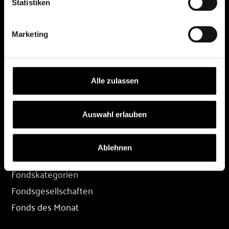
Statistiken
DEPOT
Marketing
Depot eröffnen
Depot übertragen
Konditionen
Alle zulassen
Depot-Login
Auswahl erlauben
FONDS
Ablehnen
Fondssuche
Fondskategorien
Fondsgesellschaften
Fonds des Monat