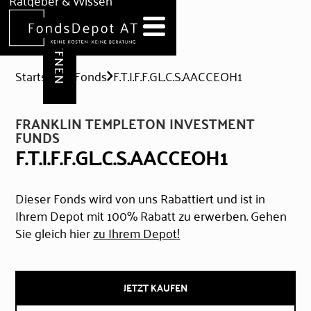
DEPOT ERÖFFNEN
Ratgeber & Wissen
News
Hilfe & Formulare
Startseite
Fonds
F.T.I.F.F.GL.C.S.AACCEOH1
FRANKLIN TEMPLETON INVESTMENT
FUNDS
F.T.I.F.F.GL.C.S.AACCEOH1
Dieser Fonds wird von uns Rabattiert und ist in
Ihrem Depot mit 100% Rabatt zu erwerben. Gehen
Sie gleich hier
zu Ihrem Depot!
JETZT KAUFEN