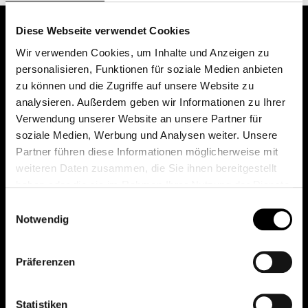
Diese Webseite verwendet Cookies
Wir verwenden Cookies, um Inhalte und Anzeigen zu
personalisieren, Funktionen für soziale Medien anbieten
zu können und die Zugriffe auf unsere Website zu
analysieren. Außerdem geben wir Informationen zu Ihrer
Verwendung unserer Website an unsere Partner für
soziale Medien, Werbung und Analysen weiter. Unsere
Das erste Depot in Österreich mit 0€ Kontoführung,
Partner führen diese Informationen möglicherweise mit
0€ Ausgabeaufschlag und 0€ Depotgebühren bei
weiteren Daten zusammen, die Sie ihnen bereitgestellt
knapp 2000 Fonds und 0€ Orderspesen.
haben oder die sie im Rahmen Ihrer Nutzung der Dienste
gesammelt haben.
Einwilligungsauswahl
Notwendig
© 2026 FondsDepot AT
Präferenzen
All rights reserved.
Statistiken