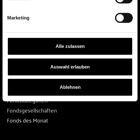
DEPOT
Marketing
Depot eröffnen
Depot übertragen
Konditionen
Alle zulassen
Depot-Login
Auswahl erlauben
FONDS
Ablehnen
Fondssuche
Fondskategorien
Fondsgesellschaften
Fonds des Monat