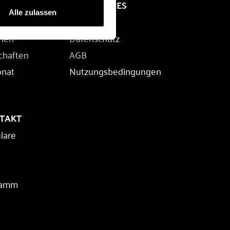
RECHTLICHES
Alle zulassen
Impressum
rien
Datenschutz
chaften
AGB
onat
Nutzungsbedingungen
NTAKT
lare
ramm