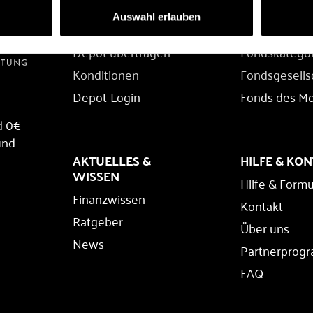
DEPOT
FONDS
Auswahl erlauben
Depot eröffnen
Fondssuche
Depot übertragen
Fondskatego
Konditionen
Fondsgesells
Depot-Login
Fonds des M
d 0€
und
AKTUELLES &
HILFE & KO
WISSEN
Hilfe & Formu
Finanzwissen
Kontakt
Ratgeber
Über uns
News
Partnerprog
FAQ