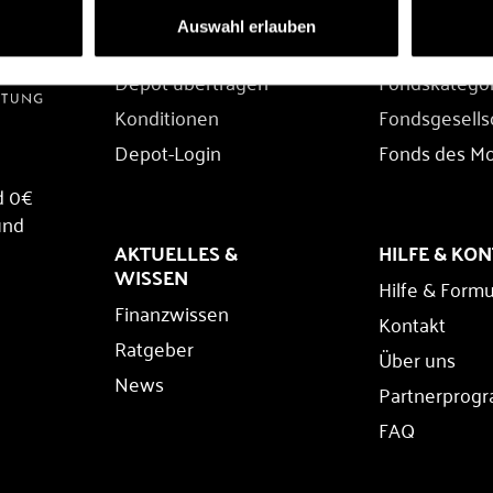
DEPOT
FONDS
Auswahl erlauben
Depot eröffnen
Fondssuche
Depot übertragen
Fondskatego
Konditionen
Fondsgesells
Depot-Login
Fonds des M
d 0€
und
AKTUELLES &
HILFE & KO
WISSEN
Hilfe & Formu
Finanzwissen
Kontakt
Ratgeber
Über uns
News
Partnerprog
FAQ