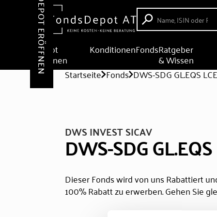
DEPOT ERÖFFNEN
Depot
Konditionen
Fonds
Ratgeber
eröffnen
& Wissen
Startseite
Fonds
DWS-SDG GL.EQS LC
DWS INVEST SICAV
DWS-SDG GL.EQS
Dieser Fonds wird von uns Rabattiert und
100% Rabatt zu erwerben. Gehen Sie gle