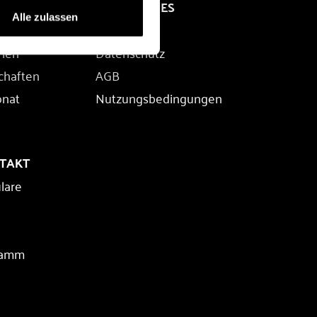
RECHTLICHES
Alle zulassen
Impressum
rien
Datenschutz
chaften
AGB
onat
Nutzungsbedingungen
NTAKT
lare
ramm