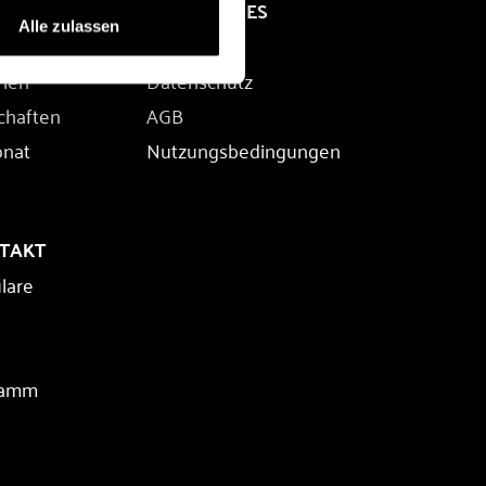
RECHTLICHES
Alle zulassen
Impressum
rien
Datenschutz
chaften
AGB
onat
Nutzungsbedingungen
NTAKT
lare
ramm