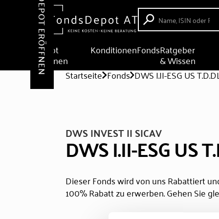
DEPOT ERÖFFNEN
Depot
Konditionen
Fonds
Ratgeber
eröffnen
& Wissen
Startseite
Fonds
DWS I.II-ESG US T.D.D
DWS INVEST II SICAV
DWS I.II-ESG US T
Dieser Fonds wird von uns Rabattiert und
100% Rabatt zu erwerben. Gehen Sie gle