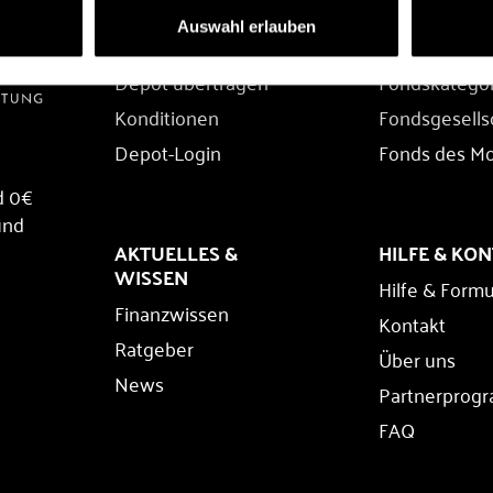
DEPOT
FONDS
Auswahl erlauben
Depot eröffnen
Fondssuche
Depot übertragen
Fondskatego
Konditionen
Fondsgesells
Depot-Login
Fonds des M
d 0€
und
AKTUELLES &
HILFE & KO
WISSEN
Hilfe & Formu
Finanzwissen
Kontakt
Ratgeber
Über uns
News
Partnerprog
FAQ