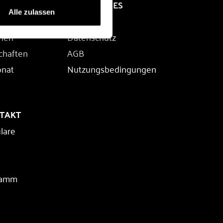
RECHTLICHES
Alle zulassen
Impressum
rien
Datenschutz
chaften
AGB
onat
Nutzungsbedingungen
NTAKT
lare
ramm