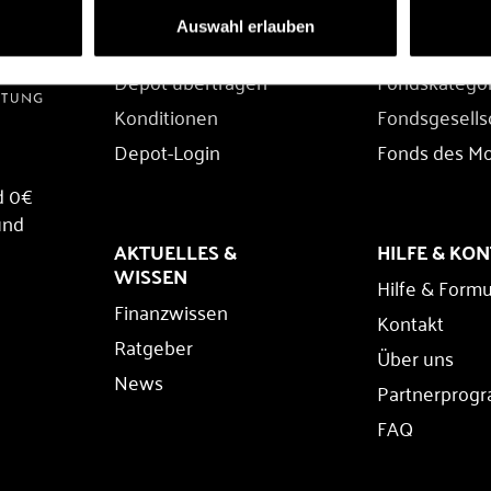
DEPOT
FONDS
Auswahl erlauben
Depot eröffnen
Fondssuche
Depot übertragen
Fondskatego
Konditionen
Fondsgesells
Depot-Login
Fonds des M
d 0€
und
AKTUELLES &
HILFE & KO
WISSEN
Hilfe & Formu
Finanzwissen
Kontakt
Ratgeber
Über uns
News
Partnerprog
FAQ