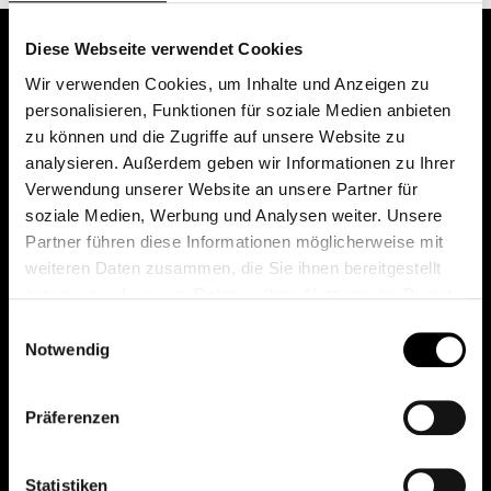
Diese Webseite verwendet Cookies
Wir verwenden Cookies, um Inhalte und Anzeigen zu
personalisieren, Funktionen für soziale Medien anbieten
zu können und die Zugriffe auf unsere Website zu
analysieren. Außerdem geben wir Informationen zu Ihrer
Verwendung unserer Website an unsere Partner für
soziale Medien, Werbung und Analysen weiter. Unsere
Das erste Depot in Österreich mit 0€ Kontoführung,
Partner führen diese Informationen möglicherweise mit
0€ Ausgabeaufschlag und 0€ Depotgebühren bei
weiteren Daten zusammen, die Sie ihnen bereitgestellt
knapp 2000 Fonds und 0€ Orderspesen.
haben oder die sie im Rahmen Ihrer Nutzung der Dienste
gesammelt haben.
Einwilligungsauswahl
Notwendig
© 2026 FondsDepot AT
Präferenzen
All rights reserved.
Statistiken