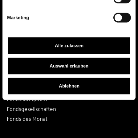
DEPOT
Marketing
Depot eröffnen
Depot übertragen
Konditionen
Alle zulassen
Depot-Login
Auswahl erlauben
FONDS
Ablehnen
Fondssuche
Fondskategorien
Fondsgesellschaften
Fonds des Monat