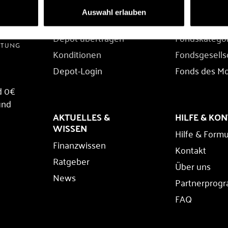
DEPOT
FONDS
Auswahl erlauben
Depot eröffnen
Fondssuche
Depot übertragen
Fondskatego
Konditionen
Fondsgesells
Depot-Login
Fonds des M
d 0€
und
AKTUELLES &
HILFE & KO
WISSEN
Hilfe & Formu
Finanzwissen
Kontakt
Ratgeber
Über uns
News
Partnerprog
FAQ