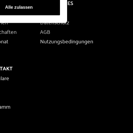
RECHTLICHES
Alle zulassen
Impressum
rien
Datenschutz
chaften
AGB
onat
Nutzungsbedingungen
NTAKT
lare
ramm