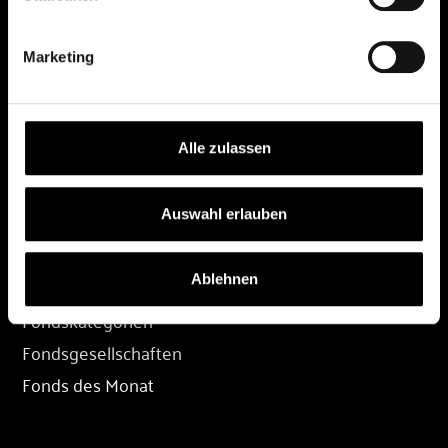
DEPOT
Marketing
Depot eröffnen
Depot übertragen
Konditionen
Alle zulassen
Depot-Login
Auswahl erlauben
FONDS
Ablehnen
Fondssuche
Fondskategorien
Fondsgesellschaften
Fonds des Monat