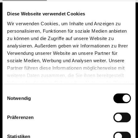
Diese Webseite verwendet Cookies
Wir verwenden Cookies, um Inhalte und Anzeigen zu
personalisieren, Funktionen für soziale Medien anbieten
zu können und die Zugriffe auf unsere Website zu
analysieren. Außerdem geben wir Informationen zu Ihrer
Verwendung unserer Website an unsere Partner für
soziale Medien, Werbung und Analysen weiter. Unsere
Das erste Depot in Österreich mit 0€ Kontoführung,
Partner führen diese Informationen möglicherweise mit
0€ Ausgabeaufschlag und 0€ Depotgebühren bei
weiteren Daten zusammen, die Sie ihnen bereitgestellt
knapp 2000 Fonds und 0€ Orderspesen.
haben oder die sie im Rahmen Ihrer Nutzung der Dienste
gesammelt haben.
Einwilligungsauswahl
Notwendig
© 2026 FondsDepot AT
Präferenzen
All rights reserved.
Statistiken