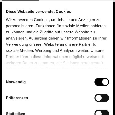
Diese Webseite verwendet Cookies
Wir verwenden Cookies, um Inhalte und Anzeigen zu
personalisieren, Funktionen für soziale Medien anbieten
zu können und die Zugriffe auf unsere Website zu
analysieren. Außerdem geben wir Informationen zu Ihrer
Verwendung unserer Website an unsere Partner für
soziale Medien, Werbung und Analysen weiter. Unsere
Das erste Depot in Österreich mit 0€ Kontoführung,
Partner führen diese Informationen möglicherweise mit
0€ Ausgabeaufschlag und 0€ Depotgebühren bei
weiteren Daten zusammen, die Sie ihnen bereitgestellt
knapp 2000 Fonds und 0€ Orderspesen.
haben oder die sie im Rahmen Ihrer Nutzung der Dienste
gesammelt haben.
Einwilligungsauswahl
Notwendig
© 2026 FondsDepot AT
Präferenzen
All rights reserved.
Statistiken