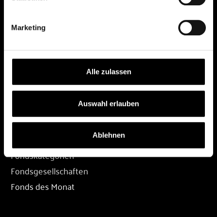
DEPOT
Marketing
Depot eröffnen
Depot übertragen
Konditionen
Alle zulassen
Depot-Login
Auswahl erlauben
FONDS
Ablehnen
Fondssuche
Fondskategorien
Fondsgesellschaften
Fonds des Monat