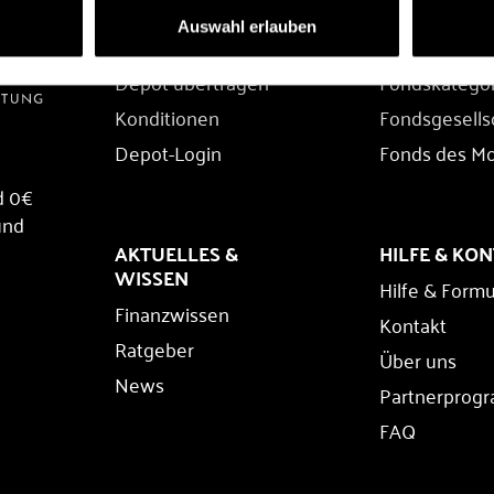
DEPOT
FONDS
Auswahl erlauben
Depot eröffnen
Fondssuche
Depot übertragen
Fondskatego
Konditionen
Fondsgesells
Depot-Login
Fonds des M
d 0€
und
AKTUELLES &
HILFE & KO
WISSEN
Hilfe & Formu
Finanzwissen
Kontakt
Ratgeber
Über uns
News
Partnerprog
FAQ