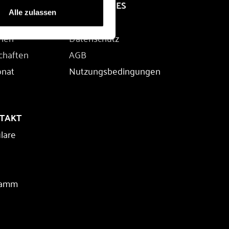
RECHTLICHES
Alle zulassen
Impressum
rien
Datenschutz
chaften
AGB
onat
Nutzungsbedingungen
NTAKT
lare
ramm