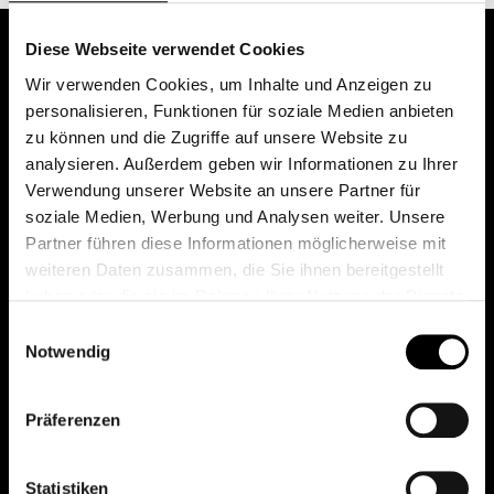
Diese Webseite verwendet Cookies
Wir verwenden Cookies, um Inhalte und Anzeigen zu
personalisieren, Funktionen für soziale Medien anbieten
zu können und die Zugriffe auf unsere Website zu
analysieren. Außerdem geben wir Informationen zu Ihrer
Verwendung unserer Website an unsere Partner für
soziale Medien, Werbung und Analysen weiter. Unsere
Das erste Depot in Österreich mit 0€ Kontoführung,
Partner führen diese Informationen möglicherweise mit
0€ Ausgabeaufschlag und 0€ Depotgebühren bei
weiteren Daten zusammen, die Sie ihnen bereitgestellt
knapp 2000 Fonds und 0€ Orderspesen.
haben oder die sie im Rahmen Ihrer Nutzung der Dienste
gesammelt haben.
Einwilligungsauswahl
Notwendig
© 2026 FondsDepot AT
Präferenzen
All rights reserved.
Statistiken