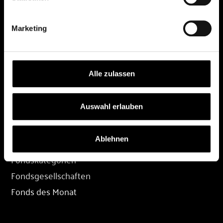
DEPOT
Marketing
Depot eröffnen
Depot übertragen
Konditionen
Alle zulassen
Depot-Login
Auswahl erlauben
FONDS
Ablehnen
Fondssuche
Fondskategorien
Fondsgesellschaften
Fonds des Monat