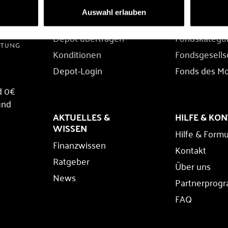
DEPOT
FONDS
Auswahl erlauben
Depot eröffnen
Fondssuche
Depot übertragen
Fondskatego
Konditionen
Fondsgesells
Depot-Login
Fonds des M
d 0€
und
AKTUELLES &
HILFE & KO
WISSEN
Hilfe & Formu
Finanzwissen
Kontakt
Ratgeber
Über uns
News
Partnerprog
FAQ