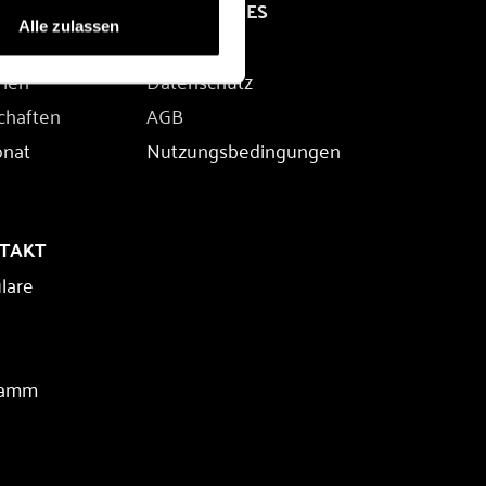
RECHTLICHES
Alle zulassen
Impressum
rien
Datenschutz
chaften
AGB
onat
Nutzungsbedingungen
NTAKT
lare
ramm