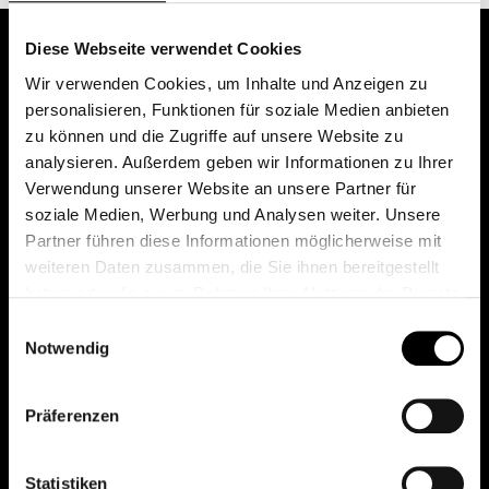
Diese Webseite verwendet Cookies
Wir verwenden Cookies, um Inhalte und Anzeigen zu
personalisieren, Funktionen für soziale Medien anbieten
zu können und die Zugriffe auf unsere Website zu
analysieren. Außerdem geben wir Informationen zu Ihrer
Verwendung unserer Website an unsere Partner für
soziale Medien, Werbung und Analysen weiter. Unsere
Das erste Depot in Österreich mit 0€ Kontoführung,
Partner führen diese Informationen möglicherweise mit
0€ Ausgabeaufschlag und 0€ Depotgebühren bei
weiteren Daten zusammen, die Sie ihnen bereitgestellt
knapp 2000 Fonds und 0€ Orderspesen.
haben oder die sie im Rahmen Ihrer Nutzung der Dienste
gesammelt haben.
Einwilligungsauswahl
Notwendig
© 2026 FondsDepot AT
Präferenzen
All rights reserved.
Statistiken