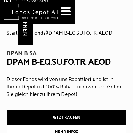
DEPOT ERÖFFNEN
Ratgeber & Wissen
News
Hilfe & Formulare
Startseite
Fonds
DPAM B-EQ.SU.FO.TR. AEOD
DPAM B SA
DPAM B-EQ.SU.FO.TR. AEOD
Dieser Fonds wird von uns Rabattiert und ist in
Ihrem Depot mit 100% Rabatt zu erwerben. Gehen
Sie gleich hier
zu Ihrem Depot!
JETZT KAUFEN
MEHR INFOS