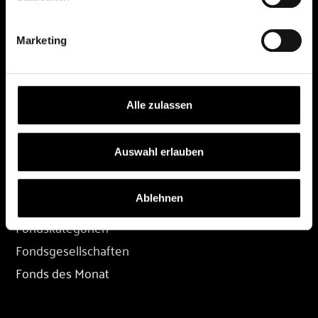
DEPOT
Marketing
Depot eröffnen
Depot übertragen
Konditionen
Alle zulassen
Depot-Login
Auswahl erlauben
FONDS
Ablehnen
Fondssuche
Fondskategorien
Fondsgesellschaften
Fonds des Monat