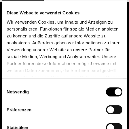
Diese Webseite verwendet Cookies
Wir verwenden Cookies, um Inhalte und Anzeigen zu
personalisieren, Funktionen für soziale Medien anbieten
zu können und die Zugriffe auf unsere Website zu
analysieren. Außerdem geben wir Informationen zu Ihrer
Verwendung unserer Website an unsere Partner für
soziale Medien, Werbung und Analysen weiter. Unsere
Das erste Depot in Österreich mit 0€ Kontoführung,
Partner führen diese Informationen möglicherweise mit
0€ Ausgabeaufschlag und 0€ Depotgebühren bei
weiteren Daten zusammen, die Sie ihnen bereitgestellt
knapp 2000 Fonds und 0€ Orderspesen.
haben oder die sie im Rahmen Ihrer Nutzung der Dienste
gesammelt haben.
Einwilligungsauswahl
Notwendig
© 2026 FondsDepot AT
Präferenzen
All rights reserved.
Statistiken