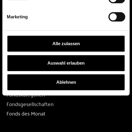
DEPOT
Marketing
Depot eröffnen
Depot übertragen
Konditionen
Alle zulassen
Depot-Login
Auswahl erlauben
FONDS
Ablehnen
Fondssuche
Fondskategorien
Fondsgesellschaften
Fonds des Monat