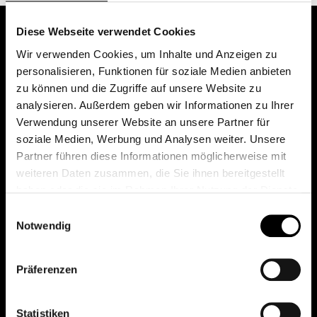
Diese Webseite verwendet Cookies
Wir verwenden Cookies, um Inhalte und Anzeigen zu
personalisieren, Funktionen für soziale Medien anbieten
zu können und die Zugriffe auf unsere Website zu
analysieren. Außerdem geben wir Informationen zu Ihrer
Verwendung unserer Website an unsere Partner für
soziale Medien, Werbung und Analysen weiter. Unsere
Das erste Depot in Österreich mit 0€ Kontoführung,
Partner führen diese Informationen möglicherweise mit
0€ Ausgabeaufschlag und 0€ Depotgebühren bei
weiteren Daten zusammen, die Sie ihnen bereitgestellt
knapp 2000 Fonds und 0€ Orderspesen.
haben oder die sie im Rahmen Ihrer Nutzung der Dienste
gesammelt haben.
Einwilligungsauswahl
Notwendig
© 2026 FondsDepot AT
Präferenzen
All rights reserved.
Statistiken