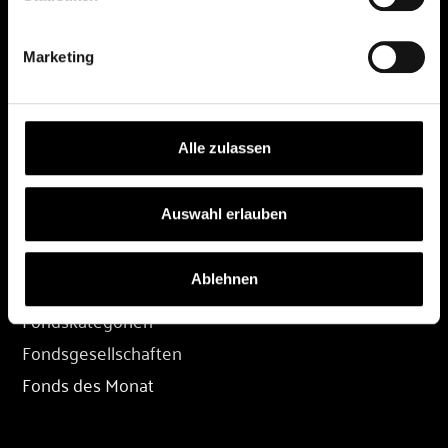
DEPOT
Marketing
Depot eröffnen
Depot übertragen
Konditionen
Alle zulassen
Depot-Login
Auswahl erlauben
FONDS
Ablehnen
Fondssuche
Fondskategorien
Fondsgesellschaften
Fonds des Monat