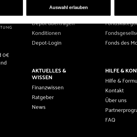
DEPOT
FONDS
Auswahl erlauben
Depot eröffnen
Fondssuche
Depot übertragen
Fondskatego
Konditionen
Fondsgesells
Depot-Login
Fonds des M
d 0€
und
AKTUELLES &
HILFE & KO
WISSEN
Hilfe & Formu
Finanzwissen
Kontakt
Ratgeber
Über uns
News
Partnerprog
FAQ