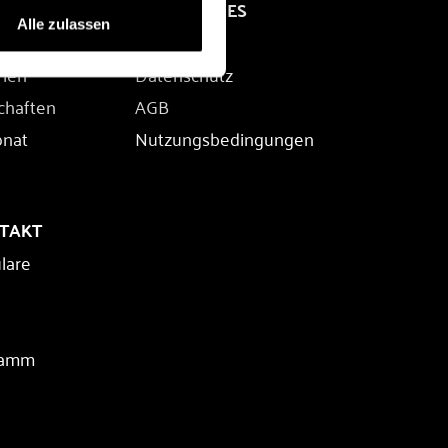
RECHTLICHES
Alle zulassen
Impressum
rien
Datenschutz
chaften
AGB
onat
Nutzungsbedingungen
NTAKT
lare
ramm