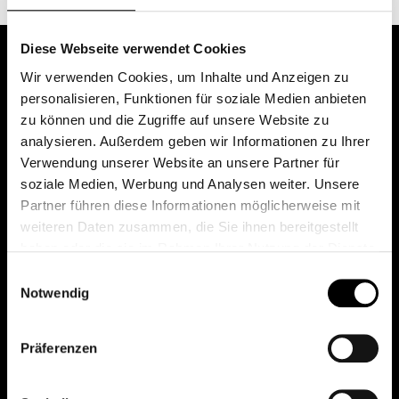
Diese Webseite verwendet Cookies
Wir verwenden Cookies, um Inhalte und Anzeigen zu
personalisieren, Funktionen für soziale Medien anbieten
zu können und die Zugriffe auf unsere Website zu
analysieren. Außerdem geben wir Informationen zu Ihrer
Verwendung unserer Website an unsere Partner für
soziale Medien, Werbung und Analysen weiter. Unsere
Das erste Depot in Österreich mit 0€ Kontoführung,
Partner führen diese Informationen möglicherweise mit
0€ Ausgabeaufschlag und 0€ Depotgebühren bei
weiteren Daten zusammen, die Sie ihnen bereitgestellt
knapp 2000 Fonds und 0€ Orderspesen.
haben oder die sie im Rahmen Ihrer Nutzung der Dienste
gesammelt haben.
Einwilligungsauswahl
Notwendig
© 2026 FondsDepot AT
Präferenzen
All rights reserved.