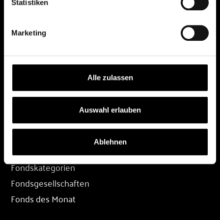
Statistiken
DEPOT
Marketing
Depot eröffnen
Depot übertragen
Konditionen
Alle zulassen
Depot-Login
Auswahl erlauben
FONDS
Ablehnen
Fondssuche
Fondskategorien
Fondsgesellschaften
Fonds des Monat