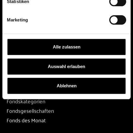
Statistiken
DEPOT
Marketing
Depot eröffnen
Depot übertragen
Konditionen
Alle zulassen
Depot-Login
Auswahl erlauben
FONDS
Ablehnen
Fondssuche
Fondskategorien
Fondsgesellschaften
Fonds des Monat