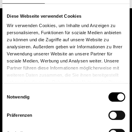
Diese Webseite verwendet Cookies
Wir verwenden Cookies, um Inhalte und Anzeigen zu
personalisieren, Funktionen für soziale Medien anbieten
zu können und die Zugriffe auf unsere Website zu
analysieren. Außerdem geben wir Informationen zu Ihrer
Verwendung unserer Website an unsere Partner für
soziale Medien, Werbung und Analysen weiter. Unsere
Das erste Depot in Österreich mit 0€ Kontoführung,
Partner führen diese Informationen möglicherweise mit
0€ Ausgabeaufschlag und 0€ Depotgebühren bei
weiteren Daten zusammen, die Sie ihnen bereitgestellt
knapp 2000 Fonds und 0€ Orderspesen.
haben oder die sie im Rahmen Ihrer Nutzung der Dienste
gesammelt haben.
Einwilligungsauswahl
Notwendig
© 2026 FondsDepot AT
Präferenzen
All rights reserved.