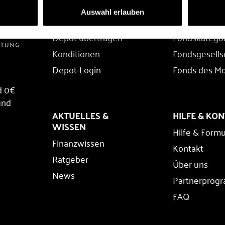
DEPOT
FONDS
Auswahl erlauben
Depot eröffnen
Fondssuche
Depot übertragen
Fondskatego
Konditionen
Fondsgesells
Depot-Login
Fonds des M
d 0€
und
AKTUELLES &
HILFE & KO
WISSEN
Hilfe & Formu
Finanzwissen
Kontakt
Ratgeber
Über uns
News
Partnerprog
FAQ