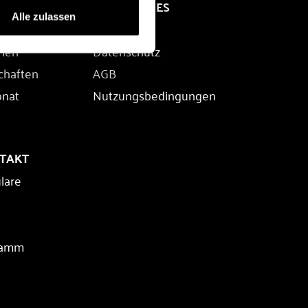
RECHTLICHES
Alle zulassen
Impressum
rien
Datenschutz
chaften
AGB
onat
Nutzungsbedingungen
NTAKT
lare
ramm