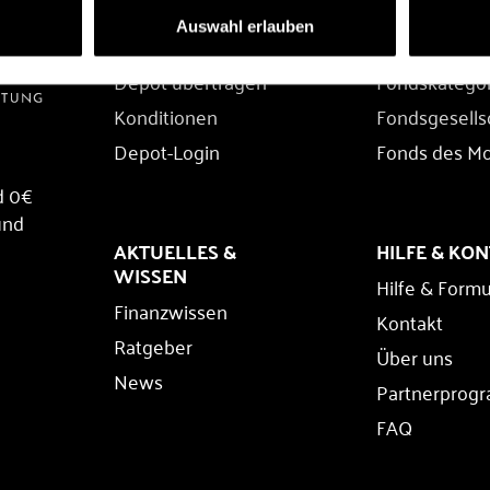
DEPOT
FONDS
Auswahl erlauben
Depot eröffnen
Fondssuche
Depot übertragen
Fondskatego
Konditionen
Fondsgesells
Depot-Login
Fonds des M
d 0€
und
AKTUELLES &
HILFE & KO
WISSEN
Hilfe & Formu
Finanzwissen
Kontakt
Ratgeber
Über uns
News
Partnerprog
FAQ