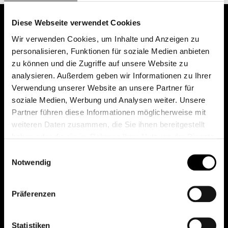
Diese Webseite verwendet Cookies
Wir verwenden Cookies, um Inhalte und Anzeigen zu
personalisieren, Funktionen für soziale Medien anbieten
zu können und die Zugriffe auf unsere Website zu
analysieren. Außerdem geben wir Informationen zu Ihrer
Verwendung unserer Website an unsere Partner für
soziale Medien, Werbung und Analysen weiter. Unsere
Das erste Depot in Österreich mit 0€ Kontoführung,
Partner führen diese Informationen möglicherweise mit
0€ Ausgabeaufschlag und 0€ Depotgebühren bei
weiteren Daten zusammen, die Sie ihnen bereitgestellt
knapp 2000 Fonds und 0€ Orderspesen.
haben oder die sie im Rahmen Ihrer Nutzung der Dienste
gesammelt haben.
Einwilligungsauswahl
Notwendig
© 2026 FondsDepot AT
Präferenzen
All rights reserved.
Statistiken