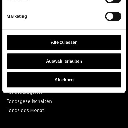
DEPOT
Marketing
Depot eröffnen
Depot übertragen
Konditionen
Alle zulassen
Depot-Login
Auswahl erlauben
FONDS
Ablehnen
Fondssuche
Fondskategorien
Fondsgesellschaften
Fonds des Monat