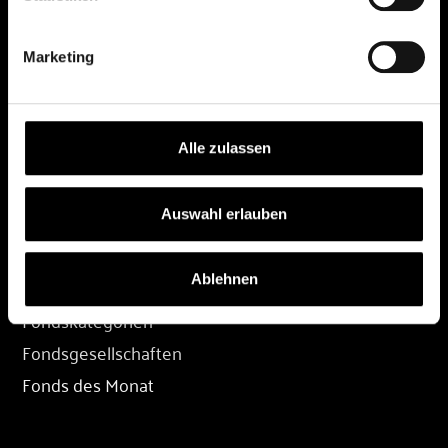
DEPOT
Marketing
Depot eröffnen
Depot übertragen
Konditionen
Alle zulassen
Depot-Login
Auswahl erlauben
FONDS
Ablehnen
Fondssuche
Fondskategorien
Fondsgesellschaften
Fonds des Monat