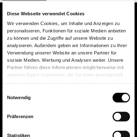
Diese Webseite verwendet Cookies
Wir verwenden Cookies, um Inhalte und Anzeigen zu
personalisieren, Funktionen für soziale Medien anbieten
zu können und die Zugriffe auf unsere Website zu
analysieren. Außerdem geben wir Informationen zu Ihrer
Verwendung unserer Website an unsere Partner für
soziale Medien, Werbung und Analysen weiter. Unsere
Das erste Depot in Österreich mit 0€ Kontoführung,
Partner führen diese Informationen möglicherweise mit
0€ Ausgabeaufschlag und 0€ Depotgebühren bei
weiteren Daten zusammen, die Sie ihnen bereitgestellt
knapp 2000 Fonds und 0€ Orderspesen.
haben oder die sie im Rahmen Ihrer Nutzung der Dienste
gesammelt haben.
Einwilligungsauswahl
Notwendig
© 2026 FondsDepot AT
Präferenzen
All rights reserved.
Statistiken