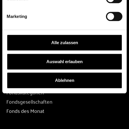
DEPOT
Marketing
Depot eröffnen
Depot übertragen
Konditionen
Alle zulassen
Depot-Login
Auswahl erlauben
FONDS
Ablehnen
Fondssuche
Fondskategorien
Fondsgesellschaften
Fonds des Monat