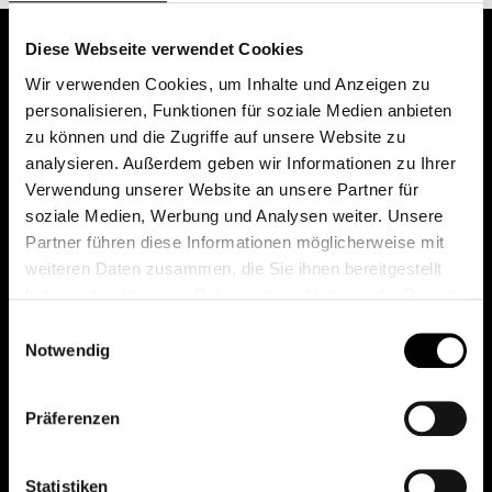
Diese Webseite verwendet Cookies
Wir verwenden Cookies, um Inhalte und Anzeigen zu
personalisieren, Funktionen für soziale Medien anbieten
zu können und die Zugriffe auf unsere Website zu
analysieren. Außerdem geben wir Informationen zu Ihrer
Verwendung unserer Website an unsere Partner für
soziale Medien, Werbung und Analysen weiter. Unsere
Das erste Depot in Österreich mit 0€ Kontoführung,
Partner führen diese Informationen möglicherweise mit
0€ Ausgabeaufschlag und 0€ Depotgebühren bei
weiteren Daten zusammen, die Sie ihnen bereitgestellt
knapp 2000 Fonds und 0€ Orderspesen.
haben oder die sie im Rahmen Ihrer Nutzung der Dienste
gesammelt haben.
Einwilligungsauswahl
Notwendig
© 2026 FondsDepot AT
Präferenzen
All rights reserved.
Statistiken