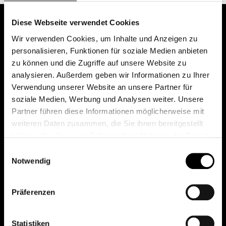
Diese Webseite verwendet Cookies
Wir verwenden Cookies, um Inhalte und Anzeigen zu
personalisieren, Funktionen für soziale Medien anbieten
zu können und die Zugriffe auf unsere Website zu
analysieren. Außerdem geben wir Informationen zu Ihrer
Verwendung unserer Website an unsere Partner für
soziale Medien, Werbung und Analysen weiter. Unsere
Das erste Depot in Österreich mit 0€ Kontoführung,
Partner führen diese Informationen möglicherweise mit
0€ Ausgabeaufschlag und 0€ Depotgebühren bei
weiteren Daten zusammen, die Sie ihnen bereitgestellt
knapp 2000 Fonds und 0€ Orderspesen.
haben oder die sie im Rahmen Ihrer Nutzung der Dienste
gesammelt haben.
Einwilligungsauswahl
Notwendig
© 2026 FondsDepot AT
Präferenzen
All rights reserved.
Statistiken