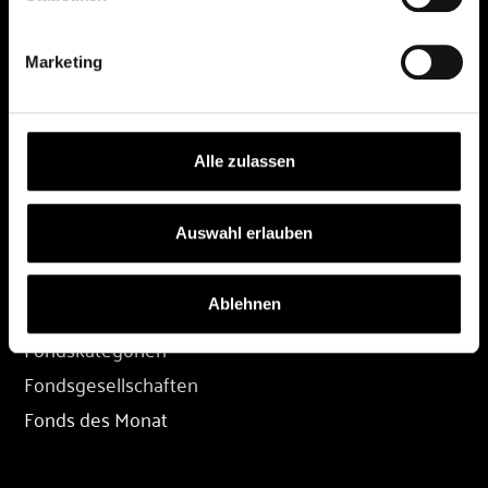
DEPOT
Marketing
Depot eröffnen
Depot übertragen
Konditionen
Alle zulassen
Depot-Login
Auswahl erlauben
FONDS
Ablehnen
Fondssuche
Fondskategorien
Fondsgesellschaften
Fonds des Monat