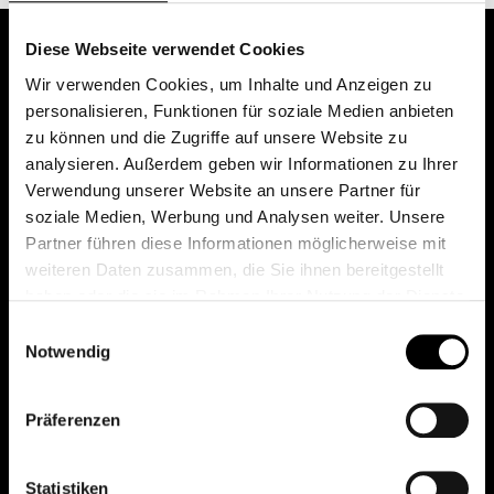
Diese Webseite verwendet Cookies
Wir verwenden Cookies, um Inhalte und Anzeigen zu
personalisieren, Funktionen für soziale Medien anbieten
zu können und die Zugriffe auf unsere Website zu
analysieren. Außerdem geben wir Informationen zu Ihrer
Verwendung unserer Website an unsere Partner für
soziale Medien, Werbung und Analysen weiter. Unsere
Das erste Depot in Österreich mit 0€ Kontoführung,
Partner führen diese Informationen möglicherweise mit
0€ Ausgabeaufschlag und 0€ Depotgebühren bei
weiteren Daten zusammen, die Sie ihnen bereitgestellt
knapp 2000 Fonds und 0€ Orderspesen.
haben oder die sie im Rahmen Ihrer Nutzung der Dienste
gesammelt haben.
Einwilligungsauswahl
Notwendig
© 2026 FondsDepot AT
Präferenzen
All rights reserved.
Statistiken