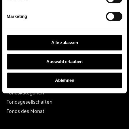
DEPOT
Marketing
Depot eröffnen
Depot übertragen
Konditionen
Alle zulassen
Depot-Login
Auswahl erlauben
FONDS
Ablehnen
Fondssuche
Fondskategorien
Fondsgesellschaften
Fonds des Monat