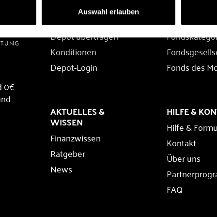
DEPOT
FONDS
Auswahl erlauben
Depot eröffnen
Fondssuche
Depot übertragen
Fondskatego
Konditionen
Fondsgesells
Depot-Login
Fonds des M
d 0€
und
AKTUELLES &
HILFE & KO
WISSEN
Hilfe & Formu
Finanzwissen
Kontakt
Ratgeber
Über uns
News
Partnerprog
FAQ