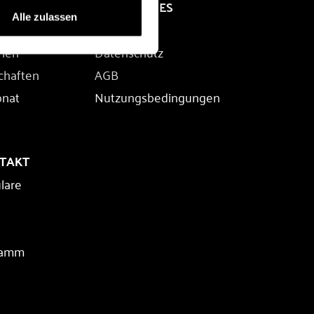
RECHTLICHES
Alle zulassen
Impressum
rien
Datenschutz
chaften
AGB
onat
Nutzungsbedingungen
NTAKT
lare
ramm