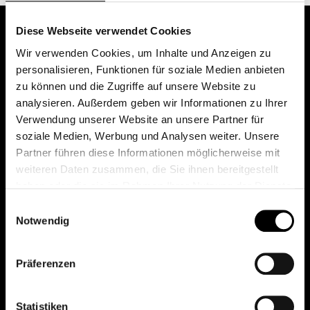
Diese Webseite verwendet Cookies
Wir verwenden Cookies, um Inhalte und Anzeigen zu
personalisieren, Funktionen für soziale Medien anbieten
zu können und die Zugriffe auf unsere Website zu
analysieren. Außerdem geben wir Informationen zu Ihrer
Verwendung unserer Website an unsere Partner für
soziale Medien, Werbung und Analysen weiter. Unsere
Das erste Depot in Österreich mit 0€ Kontoführung,
Partner führen diese Informationen möglicherweise mit
0€ Ausgabeaufschlag und 0€ Depotgebühren bei
weiteren Daten zusammen, die Sie ihnen bereitgestellt
knapp 2000 Fonds und 0€ Orderspesen.
haben oder die sie im Rahmen Ihrer Nutzung der Dienste
gesammelt haben.
Einwilligungsauswahl
Notwendig
© 2026 FondsDepot AT
Präferenzen
All rights reserved.
Statistiken