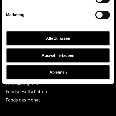
DEPOT
Marketing
Depot eröffnen
Depot übertragen
Konditionen
Alle zulassen
Depot-Login
Auswahl erlauben
FONDS
Ablehnen
Fondssuche
Fondskategorien
Fondsgesellschaften
Fonds des Monat