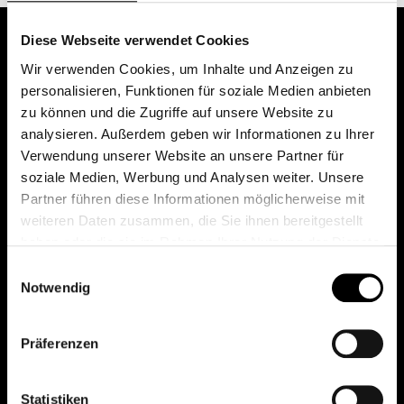
Diese Webseite verwendet Cookies
Wir verwenden Cookies, um Inhalte und Anzeigen zu
personalisieren, Funktionen für soziale Medien anbieten
zu können und die Zugriffe auf unsere Website zu
analysieren. Außerdem geben wir Informationen zu Ihrer
Verwendung unserer Website an unsere Partner für
soziale Medien, Werbung und Analysen weiter. Unsere
Das erste Depot in Österreich mit 0€ Kontoführung,
Partner führen diese Informationen möglicherweise mit
0€ Ausgabeaufschlag und 0€ Depotgebühren bei
weiteren Daten zusammen, die Sie ihnen bereitgestellt
knapp 2000 Fonds und 0€ Orderspesen.
haben oder die sie im Rahmen Ihrer Nutzung der Dienste
gesammelt haben.
Einwilligungsauswahl
Notwendig
© 2026 FondsDepot AT
Präferenzen
All rights reserved.
Statistiken