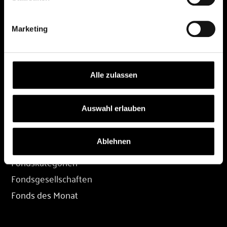
DEPOT
Marketing
Depot eröffnen
Depot übertragen
Konditionen
Alle zulassen
Depot-Login
Auswahl erlauben
FONDS
Ablehnen
Fondssuche
Fondskategorien
Fondsgesellschaften
Fonds des Monat