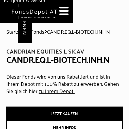
DEPOT ERÖFFNEN
Ratgeber & Wissen
News
Hilfe & Formulare
Startseite
Fonds
CANDR.EQ.L-BIOTECH.INH.N
CANDRIAM EQUITIES L SICAV
CANDR.EQ.L-BIOTECH.INH.N
Dieser Fonds wird von uns Rabattiert und ist in
Ihrem Depot mit 100% Rabatt zu erwerben. Gehen
Sie gleich hier
zu Ihrem Depot!
JETZT KAUFEN
MEHR INFOS