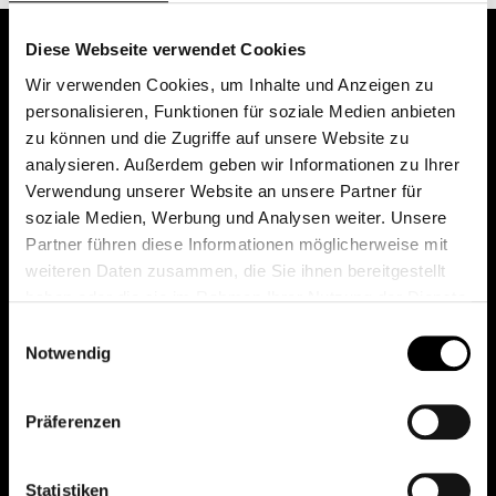
Diese Webseite verwendet Cookies
Wir verwenden Cookies, um Inhalte und Anzeigen zu
personalisieren, Funktionen für soziale Medien anbieten
zu können und die Zugriffe auf unsere Website zu
analysieren. Außerdem geben wir Informationen zu Ihrer
Verwendung unserer Website an unsere Partner für
soziale Medien, Werbung und Analysen weiter. Unsere
Das erste Depot in Österreich mit 0€ Kontoführung,
Partner führen diese Informationen möglicherweise mit
0€ Ausgabeaufschlag und 0€ Depotgebühren bei
weiteren Daten zusammen, die Sie ihnen bereitgestellt
knapp 2000 Fonds und 0€ Orderspesen.
haben oder die sie im Rahmen Ihrer Nutzung der Dienste
gesammelt haben.
Einwilligungsauswahl
Notwendig
© 2026 FondsDepot AT
Präferenzen
All rights reserved.
Statistiken