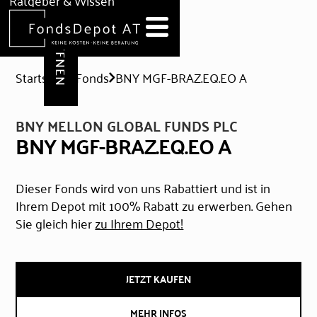
DEPOT ERÖFFNEN
Ratgeber & Wissen
News
Hilfe & Formulare
Startseite
Fonds
BNY MGF-BRAZ.EQ.EO A
BNY MELLON GLOBAL FUNDS PLC
BNY MGF-BRAZ.EQ.EO A
Dieser Fonds wird von uns Rabattiert und ist in
Ihrem Depot mit 100% Rabatt zu erwerben. Gehen
Sie gleich hier
zu Ihrem Depot!
JETZT KAUFEN
MEHR INFOS