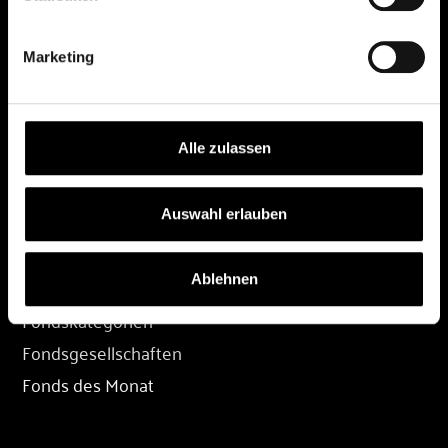
DEPOT
Marketing
Depot eröffnen
Depot übertragen
Konditionen
Alle zulassen
Depot-Login
Auswahl erlauben
FONDS
Ablehnen
Fondssuche
Fondskategorien
Fondsgesellschaften
Fonds des Monat