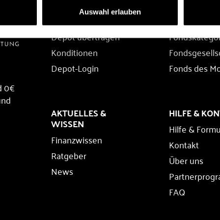
DEPOT
FONDS
Auswahl erlauben
Depot eröffnen
Fondssuche
Depot übertragen
Fondskatego
Konditionen
Fondsgesells
Depot-Login
Fonds des M
d 0€
und
AKTUELLES &
HILFE & KO
WISSEN
Hilfe & Formu
Finanzwissen
Kontakt
Ratgeber
Über uns
News
Partnerprog
FAQ