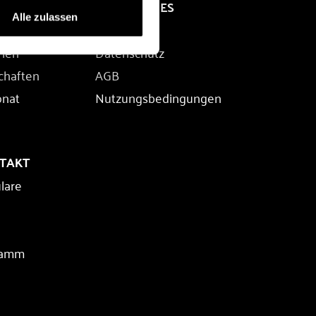
RECHTLICHES
Alle zulassen
Impressum
rien
Datenschutz
chaften
AGB
onat
Nutzungsbedingungen
NTAKT
lare
ramm